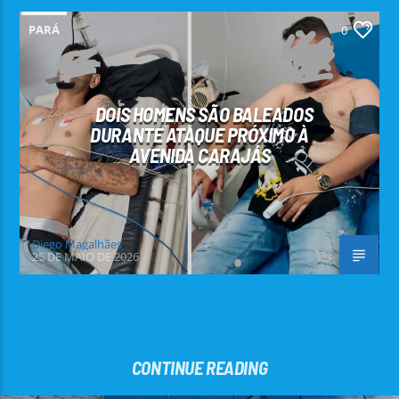
PARÁ
0
DOIS HOMENS SÃO BALEADOS
DURANTE ATAQUE PRÓXIMO À
AVENIDA CARAJÁS
Diego Magalhães
25 DE MAIO DE 2026
CONTINUE READING