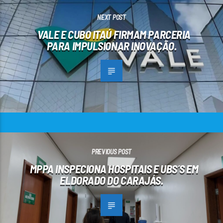
NEXT POST
VALE E CUBO ITAÚ FIRMAM PARCERIA
PARA IMPULSIONAR INOVAÇÃO.
PREVIOUS POST
MPPA INSPECIONA HOSPITAIS E UBS´S EM
ELDORADO DO CARAJÁS.