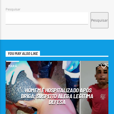
Pesquisar
Pesquisar
YOU MAY ALSO LIKE
PARÁ
0
HOMEM É HOSPITALIZADO APÓS
BRIGA; SUSPEITO ALEGA LEGÍTIMA
DEFESA