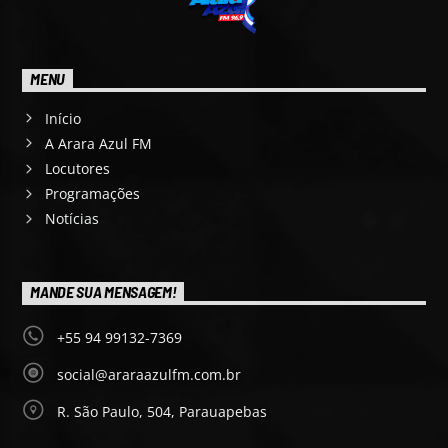
MENU
Início
A Arara Azul FM
Locutores
Programações
Notícias
MANDE SUA MENSAGEM!
+55 94 99132-7369
social@araraazulfm.com.br
R. São Paulo, 504, Parauapebas