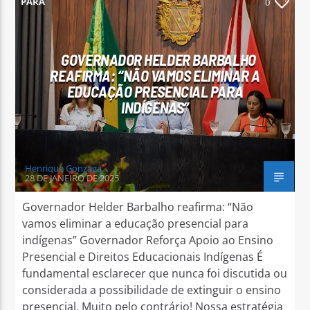
PARÁ
0
GOVERNADOR HELDER BARBALHO
REAFIRMA: “NÃO VAMOS ELIMINAR A
EDUCAÇÃO PRESENCIAL PARA
Arara Azul FM
INDÍGENAS”
Henrique Gonzaga
28 DE JANEIRO DE 2025
Governador Helder Barbalho reafirma: “Não
vamos eliminar a educação presencial para
indígenas” Governador Reforça Apoio ao Ensino
Presencial e Direitos Educacionais Indígenas É
fundamental esclarecer que nunca foi discutida ou
considerada a possibilidade de extinguir o ensino
presencial. Muito pelo contrário! Nossa estratégia