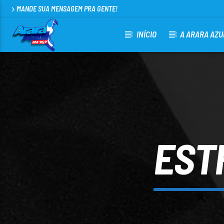
MANDE SUA MENSAGEM PRA GENTE!
INÍCIO
A ARARA AZU
CURRENT TRACK
ARARA AZUL FM 96,9
100
EST