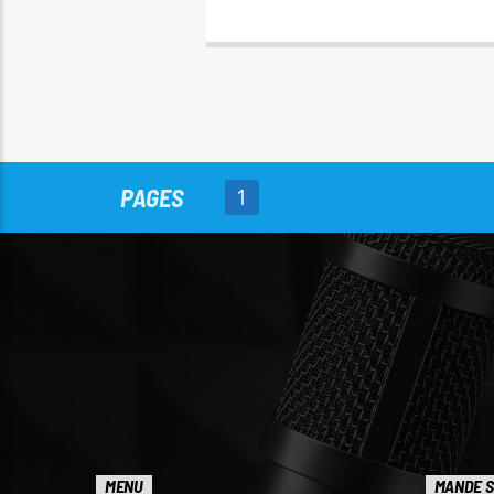
PAGES
1
MENU
MANDE S