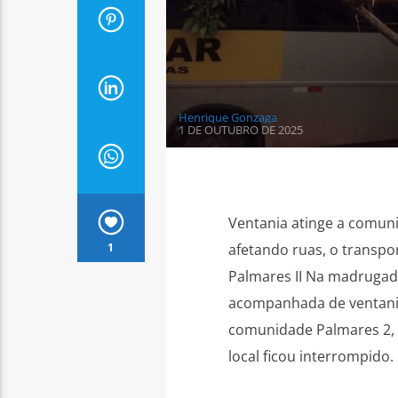
Henrique Gonzaga
1 DE OUTUBRO DE 2025
Ventania atinge a comun
1
afetando ruas, o transpo
Palmares II Na madrugada
acompanhada de ventania
comunidade Palmares 2, o
local ficou interrompido. 