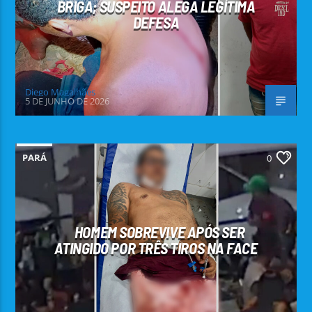
BRIGA; SUSPEITO ALEGA LEGÍTIMA
DEFESA
Diego Magalhães
5 DE JUNHO DE 2026
PARÁ
0
HOMEM SOBREVIVE APÓS SER
ATINGIDO POR TRÊS TIROS NA FACE