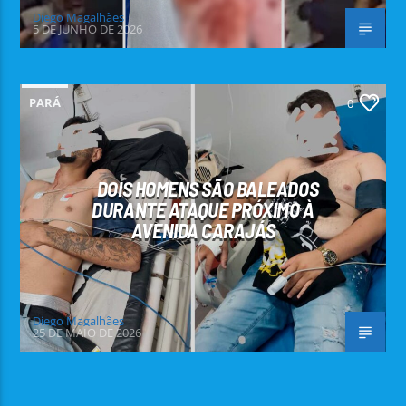
Diego Magalhães
5 DE JUNHO DE 2026
PARÁ
0
DOIS HOMENS SÃO BALEADOS
DURANTE ATAQUE PRÓXIMO À
AVENIDA CARAJÁS
Diego Magalhães
25 DE MAIO DE 2026