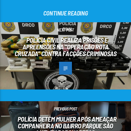
CONTINUE READING
NEXT POST
POLÍCIA CIVIL REALIZA PRISÕES E
APREENSÕES NA “OPERAÇÃO ROTA
CRUZADA” CONTRA FACÇÕES CRIMINOSAS
PREVIOUS POST
POLÍCIA DETÉM MULHER APÓS AMEAÇAR
COMPANHEIRA NO BAIRRO PARQUE SÃO