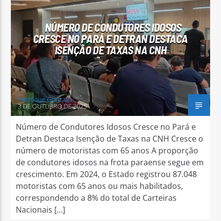
NÚMERO DE CONDUTORES IDOSOS
CRESCE NO PARÁ E DETRAN DESTACA
ISENÇÃO DE TAXAS NA CNH
Arara Azul FM
Henrique Gonzaga
3 DE OUTUBRO DE 2025
Número de Condutores Idosos Cresce no Pará e
Detran Destaca Isenção de Taxas na CNH Cresce o
número de motoristas com 65 anos A proporção
de condutores idosos na frota paraense segue em
crescimento. Em 2024, o Estado registrou 87.048
motoristas com 65 anos ou mais habilitados,
correspondendo a 8% do total de Carteiras
Nacionais […]