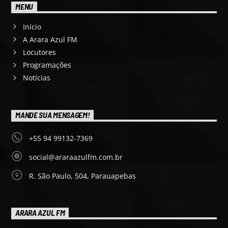
MENU
Início
A Arara Azul FM
Locutores
Programações
Notícias
MANDE SUA MENSAGEM!
+55 94 99132-7369
social@araraazulfm.com.br
R. São Paulo, 504, Parauapebas
ARARA AZUL FM