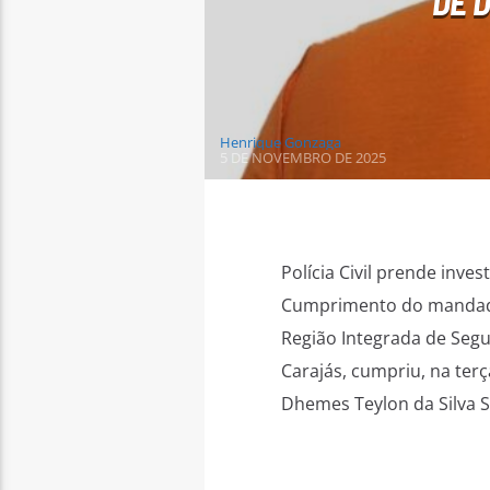
DE 
Henrique Gonzaga
5 DE NOVEMBRO DE 2025
Polícia Civil prende inv
Cumprimento do mandado A
Região Integrada de Segu
Carajás, cumpriu, na ter
Dhemes Teylon da Silva So