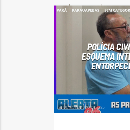
PARÁ
PARAUAPEBAS
SEM CATEGOR
POLÍCIA CI
ESQUEMA INT
ENTORPECE
Henrique Gonzaga
26 DE NOVEMBRO DE 2025