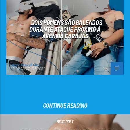
DOIS HOMENS SÃO BALEADOS
DURANTE ATAQUE PRÓXIMO À
AVENIDA CARAJÁS
Diego Magalhães
25 DE MAIO DE 2026
CONTINUE READING
NEXT POST