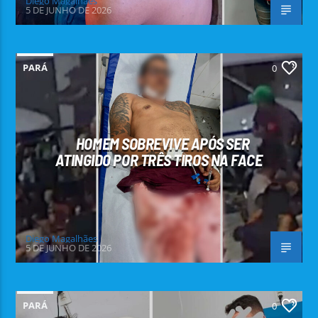
Diego Magalhães
5 DE JUNHO DE 2026
PARÁ
0
HOMEM SOBREVIVE APÓS SER
ATINGIDO POR TRÊS TIROS NA FACE
Diego Magalhães
5 DE JUNHO DE 2026
PARÁ
0