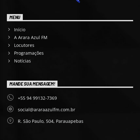
MENU
Início
A Arara Azul FM
Locutores
Programações
Notícias
MANDE SUA MENSAGEM!
+55 94 99132-7369
social@araraazulfm.com.br
R. São Paulo, 504, Parauapebas