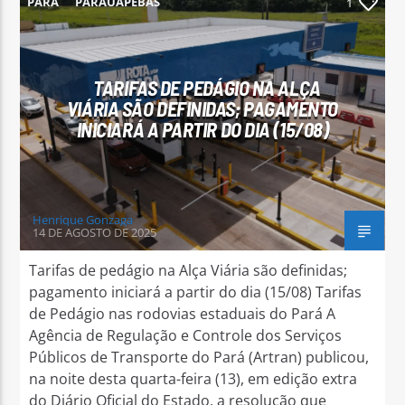
PARÁ
PARAUAPEBAS
1
TARIFAS DE PEDÁGIO NA ALÇA
VIÁRIA SÃO DEFINIDAS; PAGAMENTO
Arara Azul FM
INICIARÁ A PARTIR DO DIA (15/08)
Henrique Gonzaga
14 DE AGOSTO DE 2025
Tarifas de pedágio na Alça Viária são definidas;
pagamento iniciará a partir do dia (15/08) Tarifas
de Pedágio nas rodovias estaduais do Pará A
Agência de Regulação e Controle dos Serviços
Públicos de Transporte do Pará (Artran) publicou,
na noite desta quarta-feira (13), em edição extra
do Diário Oficial do Estado, a resolução que