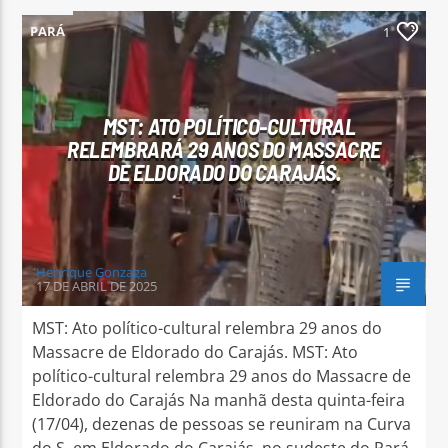
PARÁ
1
MST: ATO POLÍTICO-CULTURAL
RELEMBRARÁ 29 ANOS DO MASSACRE
DE ELDORADO DO CARAJÁS.
Henrique Gonzaga
17 DE ABRIL DE 2025
MST: Ato político-cultural relembra 29 anos do
Massacre de Eldorado do Carajás. MST: Ato
político-cultural relembra 29 anos do Massacre de
Eldorado do Carajás Na manhã desta quinta-feira
(17/04), dezenas de pessoas se reuniram na Curva
do S, em Eldorado do Carajás, no sudeste do Pará,