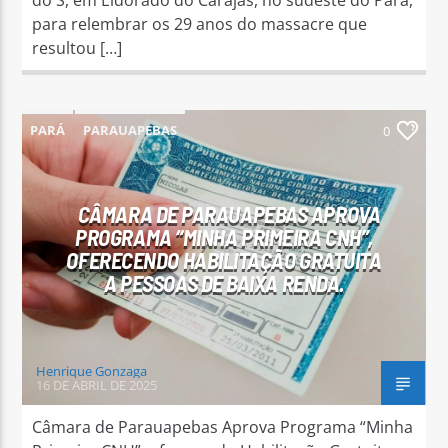
para relembrar os 29 anos do massacre que
resultou […]
PARÁ
PARAUAPEBAS
0
CÂMARA DE PARAUAPEBAS APROVA
PROGRAMA “MINHA PRIMEIRA CNH”,
OFERECENDO HABILITAÇÃO GRATUITA
A PESSOAS DE BAIXA RENDA.
Henrique Gonzaga
16 DE ABRIL DE 2025
Câmara de Parauapebas Aprova Programa “Minha