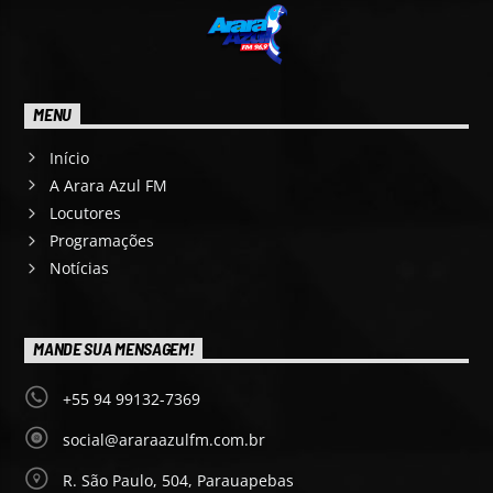
MENU
Início
A Arara Azul FM
Locutores
Programações
Notícias
MANDE SUA MENSAGEM!
+55 94 99132-7369
social@araraazulfm.com.br
R. São Paulo, 504, Parauapebas