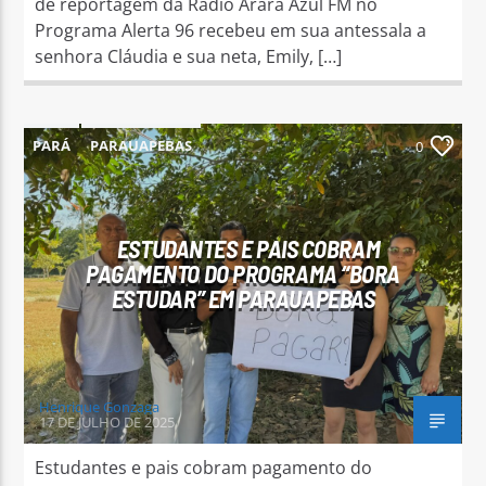
de reportagem da Rádio Arara Azul FM no
Programa Alerta 96 recebeu em sua antessala a
senhora Cláudia e sua neta, Emily, […]
PARÁ
PARAUAPEBAS
0
ESTUDANTES E PAIS COBRAM
PAGAMENTO DO PROGRAMA “BORA
ESTUDAR” EM PARAUAPEBAS
Henrique Gonzaga
17 DE JULHO DE 2025
Estudantes e pais cobram pagamento do