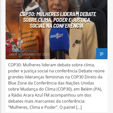
COP30: MULHERES LIDERAM DEBATE
SOBRE CLIMA, PODER E JUSTIÇA
SOCIAL NA CONFERÊNCIA
Arara Azul FM
Henrique Gonzaga
14 DE NOVEMBRO DE 2025
COP30: Mulheres lideram debate sobre clima,
poder e justiça social na conferência Debate reúne
grandes lideranças femininas na COP30 Direto da
Blue Zone da Conferência das Nações Unidas
sobre Mudança do Clima (COP30), em Belém (PA),
a Rádio Arara Azul FM acompanhou um dos
debates mais marcantes da conferência:
“Mulheres, Clima e Poder”. O painel […]