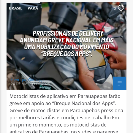
BRASIL
PARÁ
0
PROFISSIONAIS DE DELIVERY
ANUNCIAM GREVE NACIONAL EM MAIS
UMA MOBILIZAÇÃO DO MOVIMENTO
“BREQUE DOS APPS”.
Henrique Gonzaga
24 DE MARÇO DE 2025
Motociclistas de aplicativo em Parauapebas farão
greve em apoio ao “Breque Nacional dos Apps”.
Greve de motociclistas em Parauapebas pressiona
por melhores tarifas e condições de trabalho Em
um primeiro momento, os motociclistas de
aplicativo de Parauapebas, no sudeste paraense,