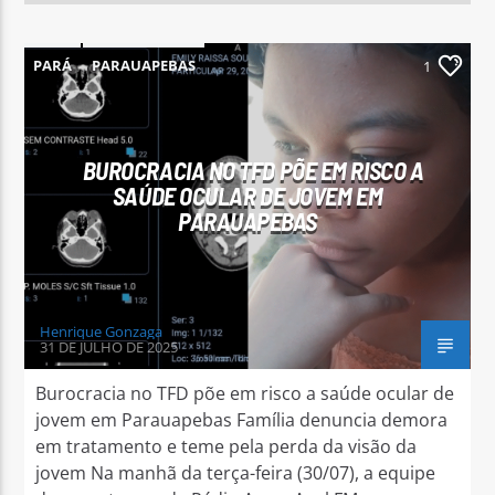
PARÁ
PARAUAPEBAS
1
BUROCRACIA NO TFD PÕE EM RISCO A
SAÚDE OCULAR DE JOVEM EM
PARAUAPEBAS
Henrique Gonzaga
31 DE JULHO DE 2025
Burocracia no TFD põe em risco a saúde ocular de
jovem em Parauapebas Família denuncia demora
em tratamento e teme pela perda da visão da
jovem Na manhã da terça-feira (30/07), a equipe