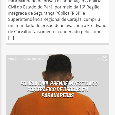
Pará Mandado de prisão e condenação A Polícia
Civil do Estado do Pará, por meio da 16ª Região
Integrada de Segurança Pública (RISP) e
Superintendência Regional de Carajás, cumpriu
um mandado de prisão definitiva contra Freidyano
de Carvalho Nascimento, condenado pelo crime
[…]
PARÁ
PARAUAPEBAS
0
POLÍCIA CIVIL PRENDE INVESTIGADO
POR TRÁFICO DE DROGAS EM
PARAUAPEBAS