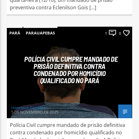
preventiva contra Eclenilson Gois […]
PARÁ
PARAUAPEBAS
1
0
POLÍCIA CIVIL CUMPRE MANDADO DE
PRISÃO DEFINITIVA CONTRA
CONDENADO POR HOMICÍDIO
QUALIFICADO NO PARÁ
Henrique Gonzaga
5 DE NOVEMBRO DE 2025
Polícia Civil cumpre mandado de prisão definitiva
contra condenado por homicídio qualificado no