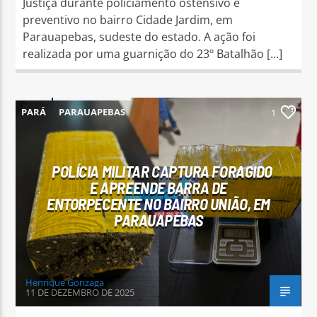
Justiça durante policiamento ostensivo e
preventivo no bairro Cidade Jardim, em
Parauapebas, sudeste do estado. A ação foi
realizada por uma guarnição do 23º Batalhão […]
PARÁ
PARAUAPEBAS
1
POLÍCIA MILITAR CAPTURA FORAGIDO
E APREENDE BARRA DE
ENTORPECENTE NO BAIRRO UNIÃO, EM
PARAUAPEBAS
Henrique Gonzaga
11 DE DEZEMBRO DE 2025