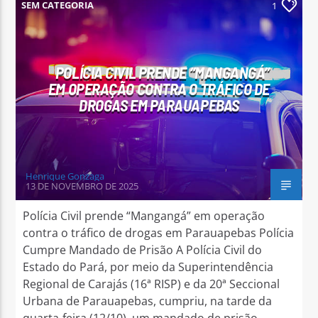
SEM CATEGORIA
1
POLÍCIA CIVIL PRENDE “MANGANGÁ”
EM OPERAÇÃO CONTRA O TRÁFICO DE
DROGAS EM PARAUAPEBAS
Henrique Gonzaga
13 DE NOVEMBRO DE 2025
Polícia Civil prende “Mangangá” em operação
contra o tráfico de drogas em Parauapebas Polícia
Cumpre Mandado de Prisão A Polícia Civil do
Estado do Pará, por meio da Superintendência
Regional de Carajás (16ª RISP) e da 20ª Seccional
Urbana de Parauapebas, cumpriu, na tarde da
quarta-feira (12/10), um mandado de prisão