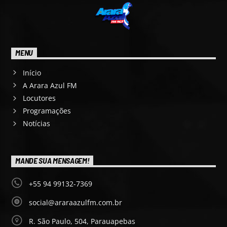
MENU
Início
A Arara Azul FM
Locutores
Programações
Notícias
MANDE SUA MENSAGEM!
+55 94 99132-7369
social@araraazulfm.com.br
R. São Paulo, 504, Parauapebas