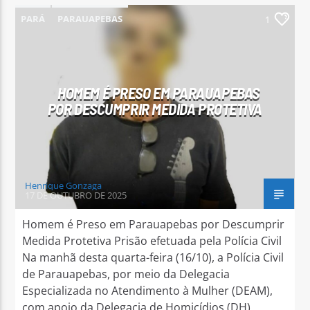
PARÁ
PARAUAPEBAS
1
HOMEM É PRESO EM PARAUAPEBAS
POR DESCUMPRIR MEDIDA PROTETIVA
Henrique Gonzaga
17 DE OUTUBRO DE 2025
Homem é Preso em Parauapebas por Descumprir
Medida Protetiva Prisão efetuada pela Polícia Civil
Na manhã desta quarta-feira (16/10), a Polícia Civil
de Parauapebas, por meio da Delegacia
Especializada no Atendimento à Mulher (DEAM),
com apoio da Delegacia de Homicídios (DH),