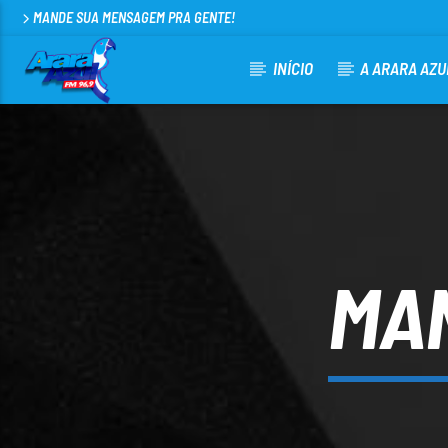
MANDE SUA MENSAGEM PRA GENTE!
INÍCIO
A ARARA AZU
CURRENT TRACK
ARARA AZUL FM 96,9
100
MAN