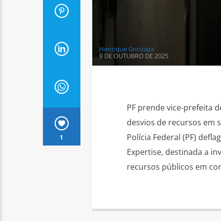
Henrique Gonzaga
9 DE OUTUBRO DE 2025
PF prende vice-prefeita 
desvios de recursos em s
Polícia Federal (PF) defl
1
Expertise, destinada a i
recursos públicos em con