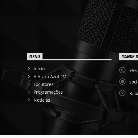
MENU
MANDE S
Início
+55
A Arara Azul FM
soc
Locutores
Programações
R. S
Notícias