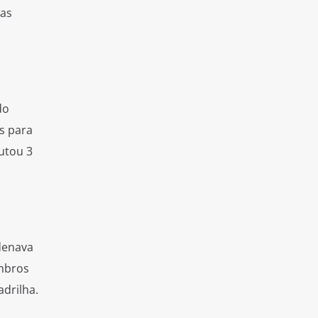
 as
do
s para
cutou 3
rdenava
embros
adrilha.