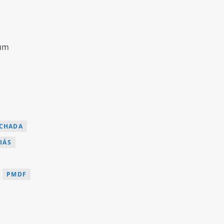
 um
ACHADA
IÁS
PMDF