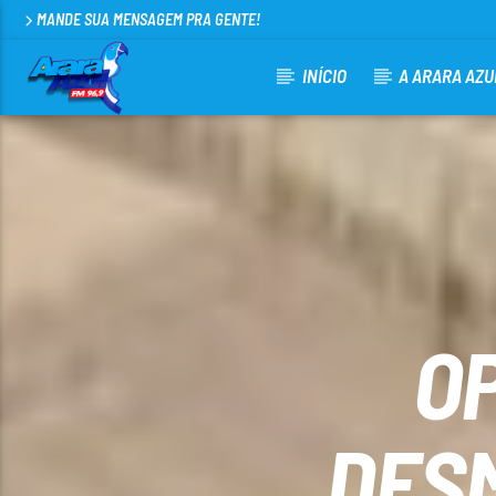
MANDE SUA MENSAGEM PRA GENTE!
INÍCIO
A ARARA AZU
CURRENT TRACK
ARARA AZUL FM 96,9
100
O
DES