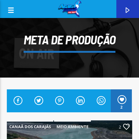
META DE PRODUÇÃO
0:00
2
CURRENT TRACK
ARARA AZUL FM 96,9
CANAÃ DOS CARAJÁS
MEIO AMBIENTE
2
PARÁ
PARAUAPEBAS