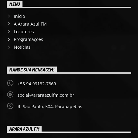
MENU
Início
A Arara Azul FM
Locutores
Programações
Notícias
MANDE SUA MENSAGEM!
+55 94 99132-7369
social@araraazulfm.com.br
R. São Paulo, 504, Parauapebas
ARARA AZUL FM