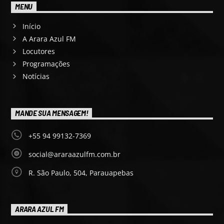
MENU
Início
A Arara Azul FM
Locutores
Programações
Notícias
MANDE SUA MENSAGEM!
+55 94 99132-7369
social@araraazulfm.com.br
R. São Paulo, 504, Parauapebas
ARARA AZUL FM