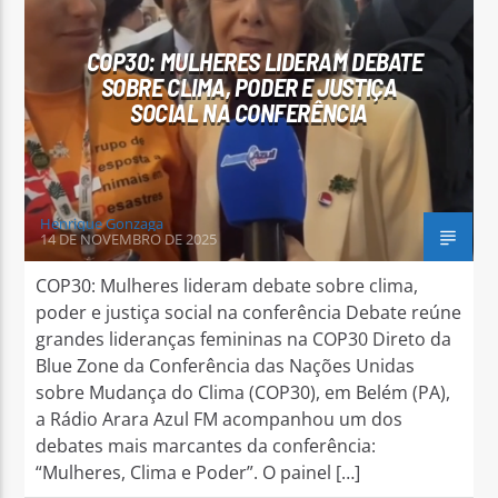
COP30: MULHERES LIDERAM DEBATE
SOBRE CLIMA, PODER E JUSTIÇA
SOCIAL NA CONFERÊNCIA
Arara Azul FM
Henrique Gonzaga
14 DE NOVEMBRO DE 2025
COP30: Mulheres lideram debate sobre clima,
poder e justiça social na conferência Debate reúne
grandes lideranças femininas na COP30 Direto da
Blue Zone da Conferência das Nações Unidas
sobre Mudança do Clima (COP30), em Belém (PA),
a Rádio Arara Azul FM acompanhou um dos
debates mais marcantes da conferência:
“Mulheres, Clima e Poder”. O painel […]