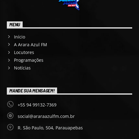
MENU
Início
A Arara Azul FM
Locutores
Programações
Notícias
MANDE SUA MENSAGEM!
+55 94 99132-7369
social@araraazulfm.com.br
R. São Paulo, 504, Parauapebas