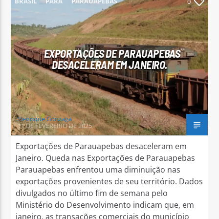
BRASIL
PARÁ
PARAUAPEBAS
0
EXPORTAÇÕES DE PARAUAPEBAS
DESACELERAM EM JANEIRO.
Arara Azul FM
Henrique Gonzaga
11 DE FEVEREIRO DE 2025
Exportações de Parauapebas desaceleram em
Janeiro. Queda nas Exportações de Parauapebas
Parauapebas enfrentou uma diminuição nas
exportações provenientes de seu território. Dados
divulgados no último fim de semana pelo
Ministério do Desenvolvimento indicam que, em
janeiro, as transações comerciais do município