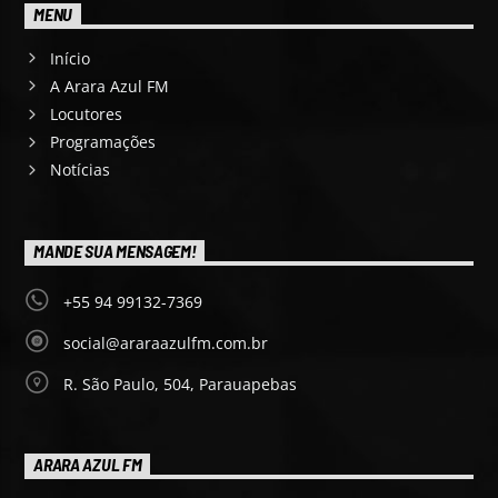
MENU
Início
A Arara Azul FM
Locutores
Programações
Notícias
MANDE SUA MENSAGEM!
+55 94 99132-7369
social@araraazulfm.com.br
R. São Paulo, 504, Parauapebas
ARARA AZUL FM