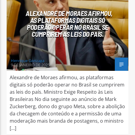
ALEXANDRE DE MORAES AFIRMOU,
AS PLATAFORMAS DIGITAIS SÓ
PODERÃO OPERAR NO BRASIL SE
CUMPRIREM AS LEIS DO PAÍS.
Arara Azul FM
Henrique Gonzaga
9 DE JANEIRO DE 2025
Alexandre de Moraes afirmou, as plataformas
digitais só poderão operar no Brasil se cumprirem
as leis do país. Ministro Exige Respeito às Leis
Brasileiras No dia seguinte ao anúncio de Mark
Zuckerberg, dono do grupo Meta, sobre a abolição
da checagem de conteúdo e a permissão de uma
moderação mais branda de postagens, o ministro
[…]