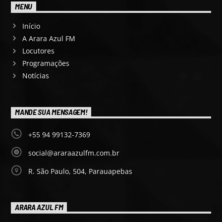
MENU
Início
A Arara Azul FM
Locutores
Programações
Notícias
MANDE SUA MENSAGEM!
+55 94 99132-7369
social@araraazulfm.com.br
R. São Paulo, 504, Parauapebas
ARARA AZUL FM