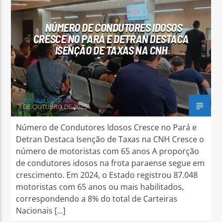
NÚMERO DE CONDUTORES IDOSOS
CRESCE NO PARÁ E DETRAN DESTACA
ISENÇÃO DE TAXAS NA CNH
Arara Azul FM
Henrique Gonzaga
3 DE OUTUBRO DE 2025
Número de Condutores Idosos Cresce no Pará e
Detran Destaca Isenção de Taxas na CNH Cresce o
número de motoristas com 65 anos A proporção
de condutores idosos na frota paraense segue em
crescimento. Em 2024, o Estado registrou 87.048
motoristas com 65 anos ou mais habilitados,
correspondendo a 8% do total de Carteiras
Nacionais […]