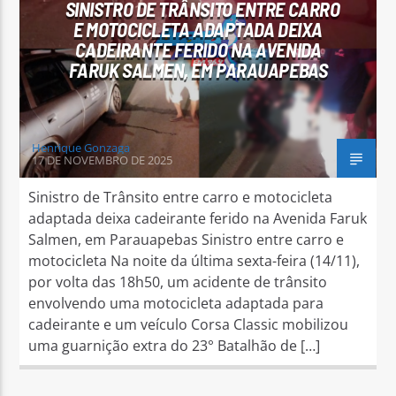
SINISTRO DE TRÂNSITO ENTRE CARRO
E MOTOCICLETA ADAPTADA DEIXA
CADEIRANTE FERIDO NA AVENIDA
FARUK SALMEN, EM PARAUAPEBAS
Henrique Gonzaga
17 DE NOVEMBRO DE 2025
Sinistro de Trânsito entre carro e motocicleta
adaptada deixa cadeirante ferido na Avenida Faruk
Salmen, em Parauapebas Sinistro entre carro e
motocicleta Na noite da última sexta-feira (14/11),
por volta das 18h50, um acidente de trânsito
envolvendo uma motocicleta adaptada para
cadeirante e um veículo Corsa Classic mobilizou
uma guarnição extra do 23° Batalhão de […]