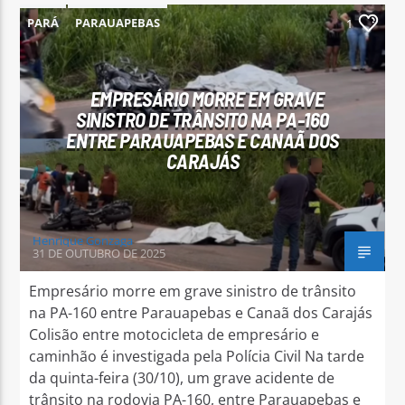
PARÁ
PARAUAPEBAS
1
EMPRESÁRIO MORRE EM GRAVE
SINISTRO DE TRÂNSITO NA PA-160
ENTRE PARAUAPEBAS E CANAÃ DOS
CARAJÁS
Henrique Gonzaga
31 DE OUTUBRO DE 2025
Empresário morre em grave sinistro de trânsito
na PA-160 entre Parauapebas e Canaã dos Carajás
Colisão entre motocicleta de empresário e
caminhão é investigada pela Polícia Civil Na tarde
da quinta-feira (30/10), um grave acidente de
trânsito na rodovia PA-160, entre Parauapebas e