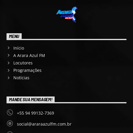
MENU
Início
A Arara Azul FM
Locutores
Programações
Notícias
MANDE SUA MENSAGEM!
+55 94 99132-7369
social@araraazulfm.com.br