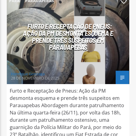
PARÁ
PARAUAPEBAS
1
FURTO E RECEPTAÇÃO DE PNEUS:
AÇÃO DA PM DESMONTA ESQUEMA E
PRENDE TRÊS SUSPEITOS EM
Arara Azul FM
PARAUAPEBAS
Henrique Gonzaga
28 DE NOVEMBRO DE 2025
Furto e Receptação de Pneus: Ação da PM
desmonta esquema e prende três suspeitos em
Parauapebas Abordagem durante patrulhamento
Na última quarta-feira (26/11), por volta das 18h,
durante um patrulhamento ostensivo, uma
guarnição da Polícia Militar do Pará, por meio do
23º Batalhão, identificou um Fiat Estrada de cor