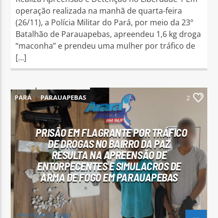
operação realizada na manhã de quarta-feira
(26/11), a Polícia Militar do Pará, por meio da 23º
Batalhão de Parauapebas, apreendeu 1,6 kg droga
“maconha” e prendeu uma mulher por tráfico de
[…]
PARÁ
PARAUAPEBAS
2
PRISÃO EM FLAGRANTE POR TRÁFICO
DE DROGAS NO BAIRRO DA PAZ
RESULTA NA APREENSÃO DE
ENTORPECENTES E SIMULACROS DE
ARMA DE FOGO EM PARAUAPEBAS
Henrique Gonzaga