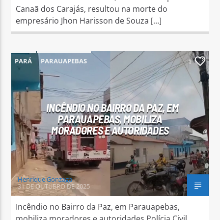
Canaã dos Carajás, resultou na morte do
empresário Jhon Harisson de Souza […]
PARÁ
PARAUAPEBAS
1
INCÊNDIO NO BAIRRO DA PAZ, EM
PARAUAPEBAS, MOBILIZA
MORADORES E AUTORIDADES
Henrique Gonzaga
31 DE OUTUBRO DE 2025
Incêndio no Bairro da Paz, em Parauapebas,
mobiliza moradores e autoridades Polícia Civil