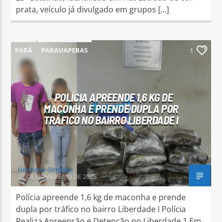
prata, veículo já divulgado em grupos […]
PARÁ
PARAUAPEBAS
1
POLÍCIA APREENDE 1,6 KG DE
MACONHA E PRENDE DUPLA POR
TRÁFICO NO BAIRRO LIBERDADE I
Henrique Gonzaga
27 DE NOVEMBRO DE 2025
Polícia apreende 1,6 kg de maconha e prende
dupla por tráfico no bairro Liberdade I Polícia
Realiza Apreensão e Detenção no Liberdade 1 Em