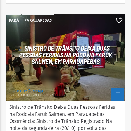
PARÁ
PARAUAPEBAS
1
SINISTRO DE TRÂNSITO DEIXA DUAS
PESSOAS FERIDAS NA RODOVIA FARUK
SALMEN, EM PARAUAPEBAS
Henrique Gonzaga
21 DE OUTUBRO DE 2025
Sinistro de Trânsito Deixa Duas Pessoas Feridas
na Rodovia Faruk Salmen, em Parauapebas
Ocorrência: Sinistro de Trânsito Registrado Na
noite da segunda-feira (20/10), por volta das