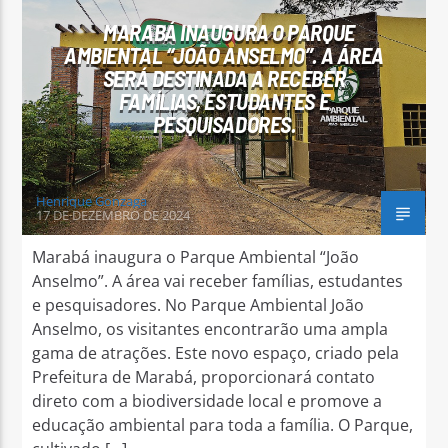
MARABÁ INAUGURA O PARQUE
AMBIENTAL “JOÃO ANSELMO”. A ÁREA
SERÁ DESTINADA A RECEBER
FAMÍLIAS, ESTUDANTES E
PESQUISADORES.
Arara Azul FM
Henrique Gonzaga
17 DE DEZEMBRO DE 2024
Marabá inaugura o Parque Ambiental “João
Anselmo”. A área vai receber famílias, estudantes
e pesquisadores. No Parque Ambiental João
Anselmo, os visitantes encontrarão uma ampla
gama de atrações. Este novo espaço, criado pela
Prefeitura de Marabá, proporcionará contato
direto com a biodiversidade local e promove a
educação ambiental para toda a família. O Parque,