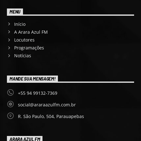
MENU
Início
A Arara Azul FM
Locutores
Programações
Notícias
MANDE SUA MENSAGEM!
+55 94 99132-7369
social@araraazulfm.com.br
R. São Paulo, 504, Parauapebas
ARARA AZUL FM