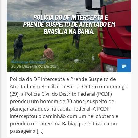
POLÍCIA DO DF INTERCEPTA E
PRENDE SUSPEITO DE ATENTADO EM
BRASÍLIA NA BAHIA.
Arara Azul FM
Henrique Gonzaga
30 DE DEZEMBRO DE 2024
Polícia do DF intercepta e Prende Suspeito de
Atentado em Brasília na Bahia. Ontem no domingo
(29), a Polícia Civil do Distrito Federal (PCDF)
prendeu um homem de 30 anos, suspeito de
planejar ataques na capital federal. A PCDF
interceptou o caminhão com um helicóptero e
prendeu o homem na Bahia, que estava como
passageiro […]