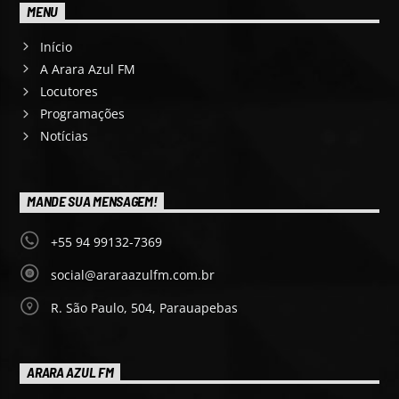
MENU
Início
A Arara Azul FM
Locutores
Programações
Notícias
MANDE SUA MENSAGEM!
+55 94 99132-7369
social@araraazulfm.com.br
R. São Paulo, 504, Parauapebas
ARARA AZUL FM