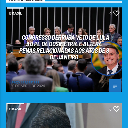
BRASIL
0
CONGRESSO DERRUBA VETO DE LULA
AO PL DA DOSIMETRIA E ALTERA
PENAS RELACIONADAS AOS ATOS DE 8
DE JANEIRO
Diego Magalhães
30 DE ABRIL DE 2026
BRASIL
0