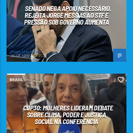
SENADO NEGA APOIO NECESSÁRIO,
REJEITA JORGE MESSIAS AO STF E
PRESSÃO SOB GOVERNO AUMENTA
Diego Magalhães
30 DE ABRIL DE 2026
BRASIL
2
COP30: MULHERES LIDERAM DEBATE
SOBRE CLIMA, PODER E JUSTIÇA
SOCIAL NA CONFERÊNCIA