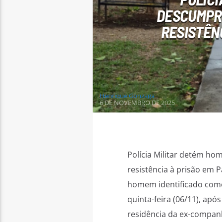
DESCUMPRI
RESISTÊN
Henrique Gonzaga
6 DE NOVEMBRO DE 2025
Polícia Militar detém h
resistência à prisão em
homem identificado como
quinta-feira (06/11), apó
residência da ex-companh