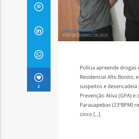
Henrique Gonzaga
4 DE DEZEMBRO DE 2025
Polícia apreende drogas 
Residencial Alto Bonito,
suspeitos e desencadeia
2
Prevenção Ativa (GPA) e d
Parauapebas (23ºBPM) rea
cinco […]