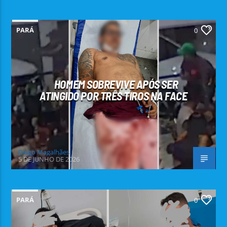
PARÁ
0
HOMEM SOBREVIVE APÓS SER
ATINGIDO POR TRÊS TIROS NA FACE
Diego Magalhães
5 DE JUNHO DE 2026
PARÁ
0