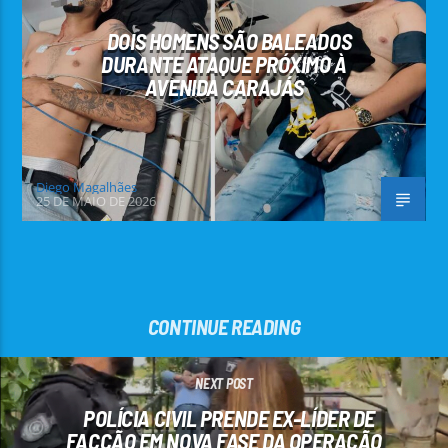
DOIS HOMENS SÃO BALEADOS
DURANTE ATAQUE PRÓXIMO À
AVENIDA CARAJÁS
Diego Magalhães
25 DE MAIO DE 2026
CONTINUE READING
NEXT POST
POLÍCIA CIVIL PRENDE EX-LÍDER DE
FACÇÃO EM NOVA FASE DA OPERAÇÃO