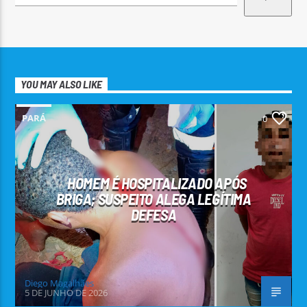
YOU MAY ALSO LIKE
PARÁ
0
HOMEM É HOSPITALIZADO APÓS
BRIGA; SUSPEITO ALEGA LEGÍTIMA
DEFESA
Diego Magalhães
5 DE JUNHO DE 2026