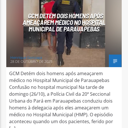
GCM DETÉM DOIS HOMENS APÓS
AMEAÇAREM MÉDICO NO HOSPITAL
MUNICIPAL DE PARAUAPEBAS
Arara Azul FM
Henrique Gonzaga
28 DE OUTUBRO DE 2025
GCM Detém dois homens após ameaçarem
médico no Hospital Municipal de Parauapebas
Confusão no hospital municipal Na tarde de
domingo (26/10), a Polícia Civil da 20ª Seccional
Urbana do Pará em Parauapebas conduziu dois
homens à delegacia após eles ameaçarem um
médico no Hospital Municipal (HMP). O episódio
aconteceu quando um dos pacientes, ferido por