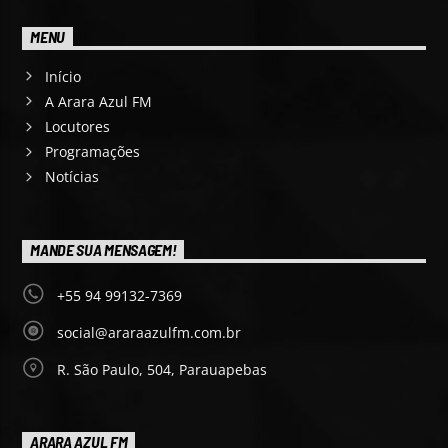
MENU
Início
A Arara Azul FM
Locutores
Programações
Notícias
MANDE SUA MENSAGEM!
+55 94 99132-7369
social@araraazulfm.com.br
R. São Paulo, 504, Parauapebas
ARARA AZUL FM