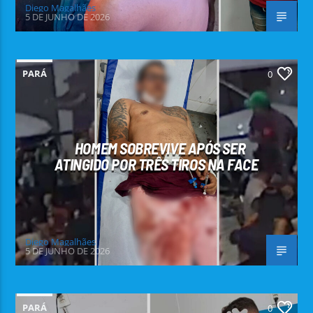
Diego Magalhães
5 DE JUNHO DE 2026
PARÁ
0
HOMEM SOBREVIVE APÓS SER
ATINGIDO POR TRÊS TIROS NA FACE
Diego Magalhães
5 DE JUNHO DE 2026
PARÁ
0