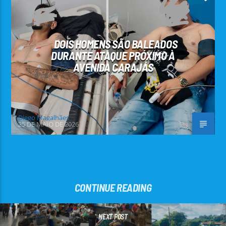
DOIS HOMENS SÃO BALEADOS
DURANTE ATAQUE PRÓXIMO À
AVENIDA CARAJÁS
Diego Magalhães
25 DE MAIO DE 2026
CONTINUE READING
NEXT POST