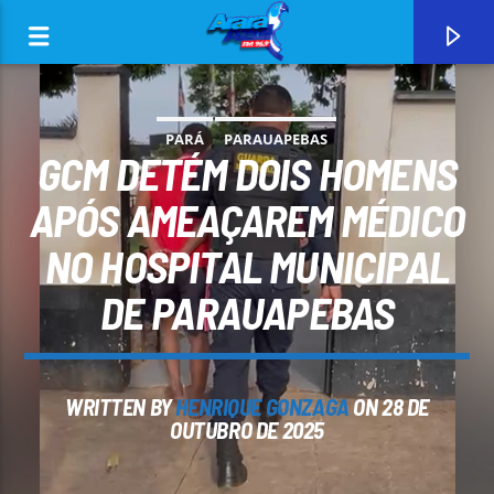
PARÁ
PARAUAPEBAS
GCM DETÉM DOIS HOMENS
APÓS AMEAÇAREM MÉDICO
NO HOSPITAL MUNICIPAL
0:00
DE PARAUAPEBAS
WRITTEN BY
HENRIQUE GONZAGA
ON 28 DE
CURRENT TRACK
OUTUBRO DE 2025
ARARA AZUL FM 96,9