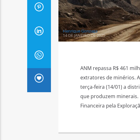
Henrique Gonzaga
14 DE JANEIRO DE 2025
ANM repassa R$ 461 milh
extratores de minérios. 
terça-feira (14/01) a dis
que produzem minerais. 
Financeira pela Explora