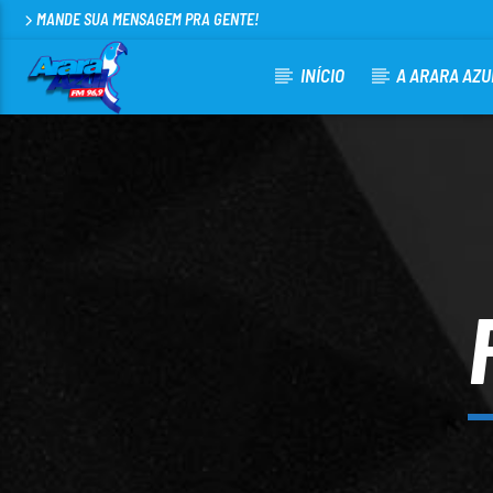
MANDE SUA MENSAGEM PRA GENTE!
INÍCIO
A ARARA AZU
CURRENT TRACK
ARARA AZUL FM 96,9
100