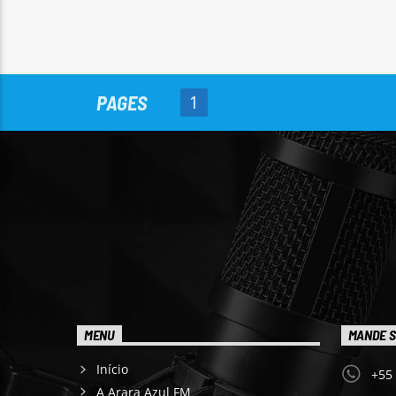
PAGES
1
MENU
MANDE S
Início
+55
A Arara Azul FM