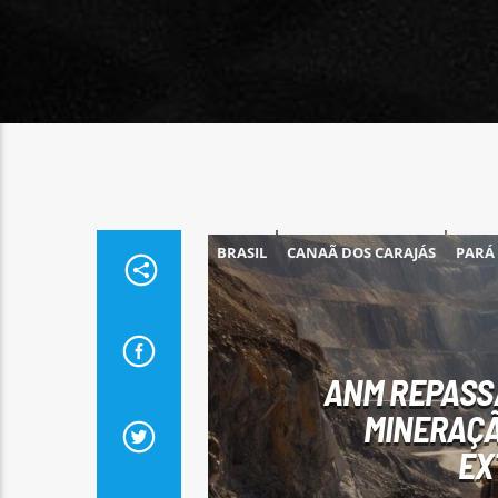
BRASIL
CANAÃ DOS CARAJÁS
PARÁ
ANM REPASSA
MINERAÇÃ
EX