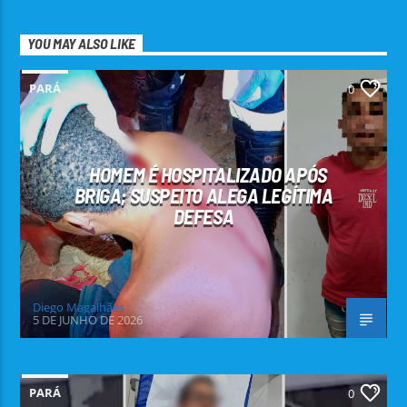
YOU MAY ALSO LIKE
PARÁ
0
HOMEM É HOSPITALIZADO APÓS
BRIGA; SUSPEITO ALEGA LEGÍTIMA
DEFESA
Diego Magalhães
5 DE JUNHO DE 2026
PARÁ
0