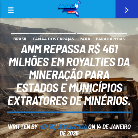
BRASIL
CANAÃ DOS CARAJÁS
PARÁ
PARAUAPEBAS
ANM REPASSA R$ 461
MILHÕES EM ROYALTIES DA
MINERAÇÃO PARA
0:00
ESTADOS E MUNICÍPIOS
EXTRATORES DE MINÉRIOS.
CURRENT TRACK
WRITTEN BY
HENRIQUE GONZAGA
ON 14 DE JANEIRO
ARARA AZUL FM 96,9
DE 2025