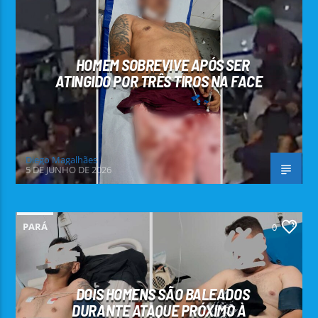
HOMEM SOBREVIVE APÓS SER
ATINGIDO POR TRÊS TIROS NA FACE
Diego Magalhães
5 DE JUNHO DE 2026
PARÁ
0
DOIS HOMENS SÃO BALEADOS
DURANTE ATAQUE PRÓXIMO À