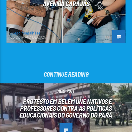
AVENIDA CARAJÁS
Diego Magalhães
25 DE MAIO DE 2026
CONTINUE READING
NEXT POST
PROTESTO EM BELÉM UNE NATIVOS E
PROFESSORES CONTRA AS POLÍTICAS
EDUCACIONAIS DO GOVERNO DO PARÁ