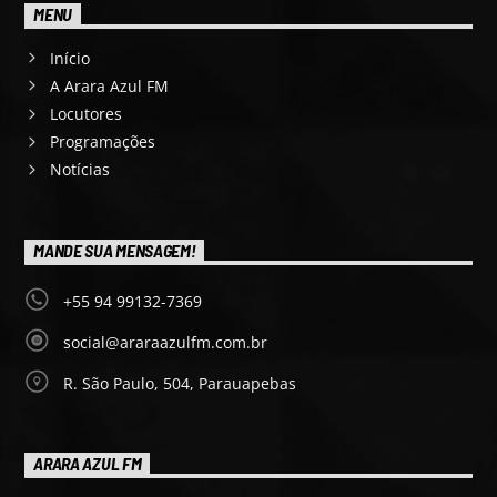
MENU
Início
A Arara Azul FM
Locutores
Programações
Notícias
MANDE SUA MENSAGEM!
+55 94 99132-7369
social@araraazulfm.com.br
R. São Paulo, 504, Parauapebas
ARARA AZUL FM