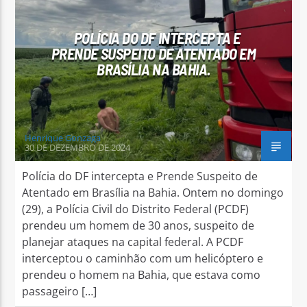
POLÍCIA DO DF INTERCEPTA E
PRENDE SUSPEITO DE ATENTADO EM
BRASÍLIA NA BAHIA.
Arara Azul FM
Henrique Gonzaga
30 DE DEZEMBRO DE 2024
Polícia do DF intercepta e Prende Suspeito de
Atentado em Brasília na Bahia. Ontem no domingo
(29), a Polícia Civil do Distrito Federal (PCDF)
prendeu um homem de 30 anos, suspeito de
planejar ataques na capital federal. A PCDF
interceptou o caminhão com um helicóptero e
prendeu o homem na Bahia, que estava como
passageiro […]