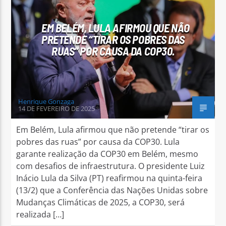
EM BELÉM, LULA AFIRMOU QUE NÃO
PRETENDE “TIRAR OS POBRES DAS
RUAS” POR CAUSA DA COP30.
Arara Azul FM
Henrique Gonzaga
14 DE FEVEREIRO DE 2025
Em Belém, Lula afirmou que não pretende “tirar os
pobres das ruas” por causa da COP30. Lula
garante realização da COP30 em Belém, mesmo
com desafios de infraestrutura. O presidente Luiz
Inácio Lula da Silva (PT) reafirmou na quinta-feira
(13/2) que a Conferência das Nações Unidas sobre
Mudanças Climáticas de 2025, a COP30, será
realizada […]