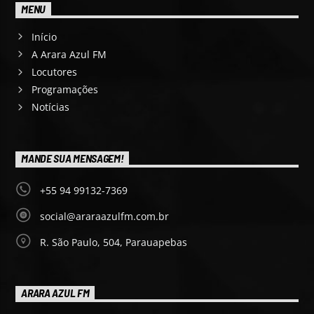
MENU
Início
A Arara Azul FM
Locutores
Programações
Notícias
MANDE SUA MENSAGEM!
+55 94 99132-7369
social@araraazulfm.com.br
R. São Paulo, 504, Parauapebas
ARARA AZUL FM