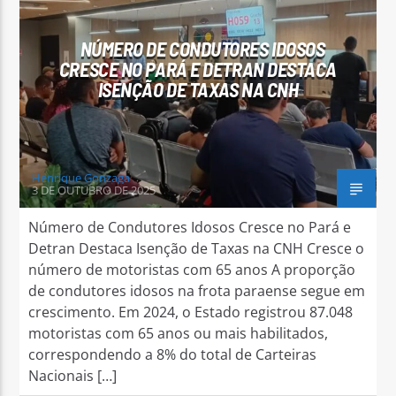
NÚMERO DE CONDUTORES IDOSOS
CRESCE NO PARÁ E DETRAN DESTACA
ISENÇÃO DE TAXAS NA CNH
Arara Azul FM
Henrique Gonzaga
3 DE OUTUBRO DE 2025
Número de Condutores Idosos Cresce no Pará e
Detran Destaca Isenção de Taxas na CNH Cresce o
número de motoristas com 65 anos A proporção
de condutores idosos na frota paraense segue em
crescimento. Em 2024, o Estado registrou 87.048
motoristas com 65 anos ou mais habilitados,
correspondendo a 8% do total de Carteiras
Nacionais […]