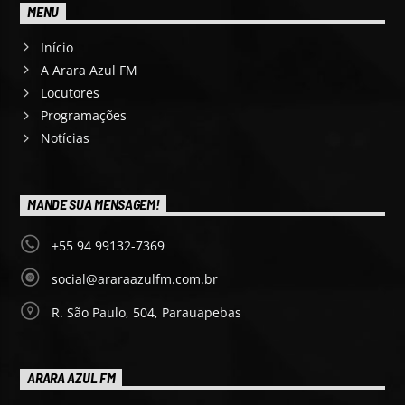
MENU
Início
A Arara Azul FM
Locutores
Programações
Notícias
MANDE SUA MENSAGEM!
+55 94 99132-7369
social@araraazulfm.com.br
R. São Paulo, 504, Parauapebas
ARARA AZUL FM