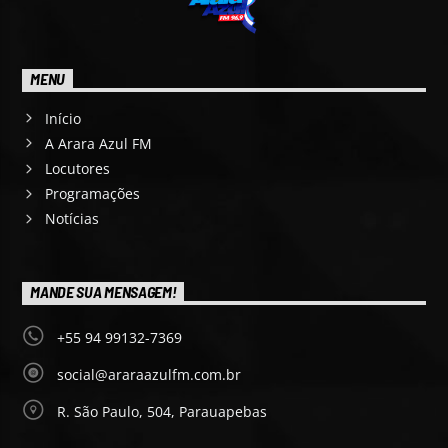
MENU
Início
A Arara Azul FM
Locutores
Programações
Notícias
MANDE SUA MENSAGEM!
+55 94 99132-7369
social@araraazulfm.com.br
R. São Paulo, 504, Parauapebas