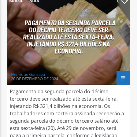
BRASIL
PARÁ
0
PAGAMENTO DA SEGUNDA PARCELA
DO DÉCIMO TERCEIRO DEVE SER
REALIZADO ATÉ ESTA SEXTA-FEIRA,
Arara Azul FM
INJETANDO R$ 321,4 BILHÕES NA
ECONOMIA.
Henrique Gonzaga
20 DE DEZEMBRO DE 2024
Pagamento da segunda parcela do décimo
terceiro deve ser realizado até esta sexta-feira,
injetando R$ 321,4 bilhões na economia. Os
trabalhadores com carteira assinada receberão a
segunda parcela do décimo terceiro salário até
esta sexta-feira (20). Até 29 de novembro, será
paga a primeira parcela, conforme a legislação,