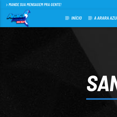
MANDE SUA MENSAGEM PRA GENTE!
INÍCIO
A ARARA AZU
CURRENT TRACK
ARARA AZUL FM 96,9
100
SA