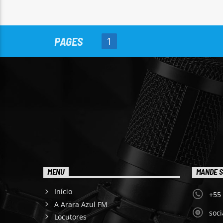
PAGES
1
MENU
MANDE S
Início
+55
A Arara Azul FM
soc
Locutores