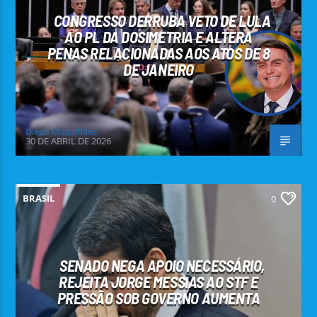
CONGRESSO DERRUBA VETO DE LULA
AO PL DA DOSIMETRIA E ALTERA
PENAS RELACIONADAS AOS ATOS DE 8
DE JANEIRO
Diego Magalhães
30 DE ABRIL DE 2026
BRASIL
0
SENADO NEGA APOIO NECESSÁRIO,
REJEITA JORGE MESSIAS AO STF E
PRESSÃO SOB GOVERNO AUMENTA