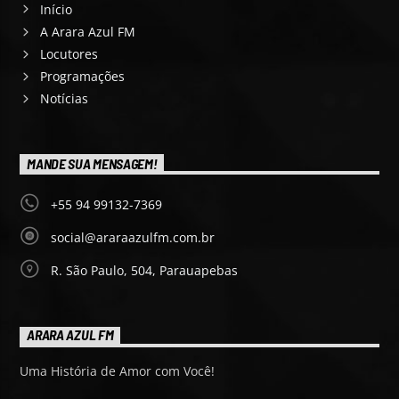
Início
A Arara Azul FM
Locutores
Programações
Notícias
MANDE SUA MENSAGEM!
+55 94 99132-7369
social@araraazulfm.com.br
R. São Paulo, 504, Parauapebas
ARARA AZUL FM
Uma História de Amor com Você!