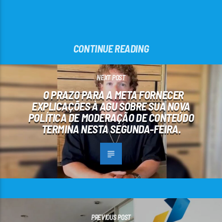
CONTINUE READING
NEXT POST
O PRAZO PARA A META FORNECER
EXPLICAÇÕES À AGU SOBRE SUA NOVA
POLÍTICA DE MODERAÇÃO DE CONTEÚDO
TERMINA NESTA SEGUNDA-FEIRA.
PREVIOUS POST