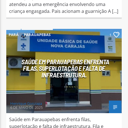
atendeu a uma emergência envolvendo uma
criança engasgada. Pais acionam a guarnição A […]
PARÁ
PARAUAPEBAS
1
SAÚDE EM PARAUAPEBAS ENFRENTA
FILAS, SUPERLOTAÇÃO E FALTA DE
INFRAESTRUTURA.
Henrique Gonzaga
6 DE MAIO DE 2025
Saúde em Parauapebas enfrenta filas,
superlotação e falta de infraestrutura. Fila e