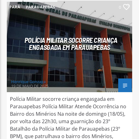
PARÁ
PARAUAPEBAS
0
POLÍCIA MILITAR SOCORRE CRIANÇA
ENGASGADA EM PARAUAPEBAS
Henrique Gonzaga
19 DE MAIO DE 2025
Polícia Militar socorre criança engasgada em
Parauapebas Polícia Militar Atende Ocorrência no
Bairro dos Minérios Na noite de domingo (18/05),
por volta das 22h30, uma guarnição do 23º
Batalhão da Polícia Militar de Parauapebas (23º
BPM), que patrulhava o bairro dos Minérios,