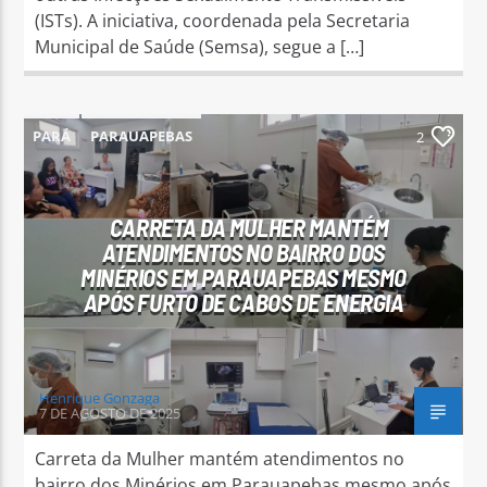
(ISTs). A iniciativa, coordenada pela Secretaria
Municipal de Saúde (Semsa), segue a […]
PARÁ
PARAUAPEBAS
2
CARRETA DA MULHER MANTÉM
ATENDIMENTOS NO BAIRRO DOS
MINÉRIOS EM PARAUAPEBAS MESMO
APÓS FURTO DE CABOS DE ENERGIA
Henrique Gonzaga
7 DE AGOSTO DE 2025
Carreta da Mulher mantém atendimentos no
bairro dos Minérios em Parauapebas mesmo após