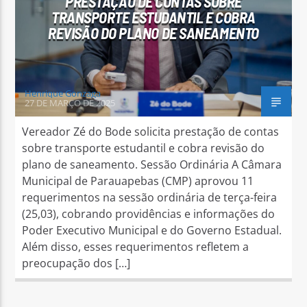
PRESTAÇÃO DE CONTAS SOBRE
TRANSPORTE ESTUDANTIL E COBRA
REVISÃO DO PLANO DE SANEAMENTO
Henrique Gonzaga
27 DE MARÇO DE 2025
Vereador Zé do Bode solicita prestação de contas
sobre transporte estudantil e cobra revisão do
plano de saneamento. Sessão Ordinária A Câmara
Municipal de Parauapebas (CMP) aprovou 11
requerimentos na sessão ordinária de terça-feira
(25,03), cobrando providências e informações do
Poder Executivo Municipal e do Governo Estadual.
Além disso, esses requerimentos refletem a
preocupação dos […]