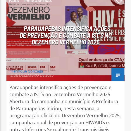
PARÁ
PARAUAPEBAS
1
PARAUAPEBAS INTENSIFICA AÇÕES
DE PREVENÇÃO E COMBATE A IST´S NO
Arara Azul FM
DEZEMBRO VERMELHO 2025
Henrique Gonzaga
2 DE DEZEMBRO DE 2025
Parauapebas intensifica ações de prevenção e
combate a IST´S no Dezembro Vermelho 2025
Abertura da campanha no município A Prefeitura
de Parauapebas iniciou, nesta semana, a
programação oficial do Dezembro Vermelho 2025,
campanha anual de prevenção ao HIV/AIDS e
outras Infecções Sexualmente Transmissíveis