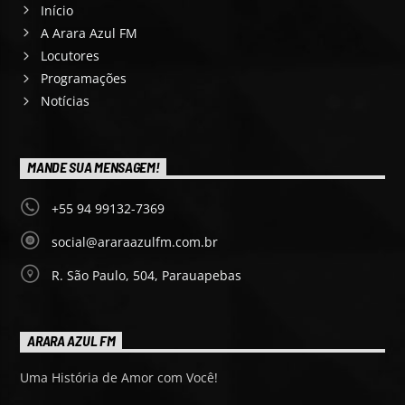
Início
A Arara Azul FM
Locutores
Programações
Notícias
MANDE SUA MENSAGEM!
+55 94 99132-7369
social@araraazulfm.com.br
R. São Paulo, 504, Parauapebas
ARARA AZUL FM
Uma História de Amor com Você!