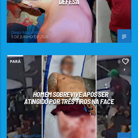
DEFESA
Diego Magalhães
5 DE JUNHO DE 2026
PARÁ
0
HOMEM SOBREVIVE APÓS SER
ATINGIDO POR TRÊS TIROS NA FACE
Diego Magalhães