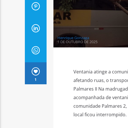
Henrique Gonzaga
1 DE OUTUBRO DE 2025
Ventania atinge a comun
1
afetando ruas, o transpo
Palmares II Na madrugada
acompanhada de ventania
comunidade Palmares 2, o
local ficou interrompido. 