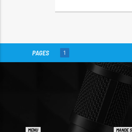
PAGES
1
MENU
MANDE S