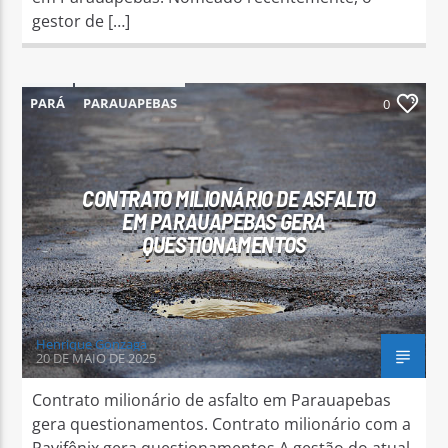
gestor de […]
PARÁ
PARAUAPEBAS
0
CONTRATO MILIONÁRIO DE ASFALTO
EM PARAUAPEBAS GERA
QUESTIONAMENTOS
Henrique Gonzaga
20 DE MAIO DE 2025
Contrato milionário de asfalto em Parauapebas
gera questionamentos. Contrato milionário com a
Pavifênix gera questionamentos A gestão do atual