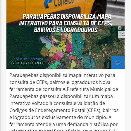
PARAUAPEBAS DISPONIBILIZA MAPA
INTERATIVO PARA CONSULTA DE CEPS,
BAIRROS E LOGRADOUROS
Arara Azul FM
Henrique Gonzaga
17 DE DEZEMBRO DE 2025
Parauapebas disponibiliza mapa interativo para
consulta de CEPs, bairros e logradouros Nova
ferramenta de consulta A Prefeitura Municipal de
Parauapebas passou a disponibilizar um mapa
interativo voltado à consulta e validação de
Códigos de Endereçamento Postal (CEPs), bairros
e logradouros exclusivamente do município. A
ferramenta atende a uma demanda histórica por