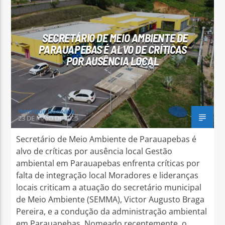
SECRETÁRIO DE MEIO AMBIENTE DE
PARAUAPEBAS É ALVO DE CRÍTICAS
POR AUSÊNCIA LOCAL
Henrique Gonzaga
23 DE MAIO DE 2025
Secretário de Meio Ambiente de Parauapebas é
alvo de críticas por ausência local Gestão
ambiental em Parauapebas enfrenta críticas por
falta de integração local Moradores e lideranças
locais criticam a atuação do secretário municipal
de Meio Ambiente (SEMMA), Victor Augusto Braga
Pereira, e a condução da administração ambiental
em Parauapebas. Nomeado recentemente, o