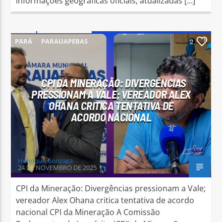
informações geográficas oficiais, atualizadas […]
PARÁ
PARAUAPEBAS
2
CPI DA MINERAÇÃO: DIVERGÊNCIAS
PRESSIONAM A VALE; VEREADOR ALEX
OHANA CRITICA TENTATIVA DE
ACORDO NACIONAL
Henrique Gonzaga
24 DE NOVEMBRO DE 2025
CPI da Mineração: Divergências pressionam a Vale;
vereador Alex Ohana critica tentativa de acordo
nacional CPI da Mineração A Comissão