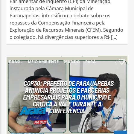
Parlamentar de Inquérito (CPI) da Mineração,
instaurada pela Câmara Municipal de
Parauapebas, intensificou o debate sobre os
repasses da Compensação Financeira pela
Exploração de Recursos Minerais (CFEM). Segundo
o colegiado, há divergências superiores a R$ […]
BRASIL
MEIO AMBIENTE
MUNDO
PARÁ
2
PARAUAPEBAS
COP30: PREFEITO DE PARAUAPEBAS
ANUNCIA PROJETOS E PARCERIAS
EMPRESARIAIS PARA O MUNICÍPIO E
CRITICA A VALE DURANTE A
CONFERÊNCIA
Henrique Gonzaga