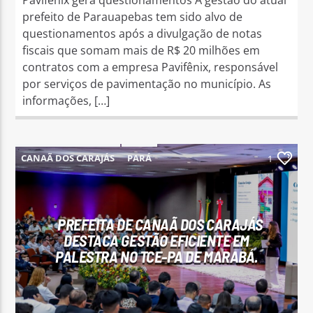
prefeito de Parauapebas tem sido alvo de
questionamentos após a divulgação de notas
fiscais que somam mais de R$ 20 milhões em
contratos com a empresa Pavifênix, responsável
por serviços de pavimentação no município. As
informações, […]
CANAÃ DOS CARAJÁS
PARÁ
1
PREFEITA DE CANAÃ DOS CARAJÁS
DESTACA GESTÃO EFICIENTE EM
PALESTRA NO TCE-PA DE MARABÁ.