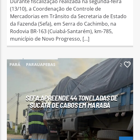
Durante fiscalização realizada na segunda-feira
(13/10), a Coordenação de Controle de
Mercadorias em Trânsito da Secretaria de Estado
da Fazenda (Sefa), em Serra do Cachimbo, na
Rodovia BR-163 (Cuiabá-Santarém), km-785,
município de Novo Progresso, […]
PARÁ
PARAUAPEBAS
2
SEFA APREENDE 44 TONELADAS DE
SUCATA DE CABOS EM MARABÁ
Henrique Gonzaga