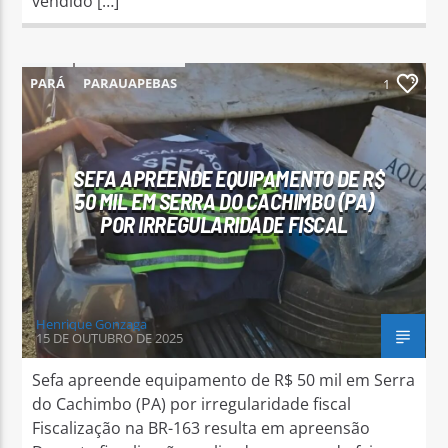
vendido […]
PARÁ
PARAUAPEBAS
1
SEFA APREENDE EQUIPAMENTO DE R$
50 MIL EM SERRA DO CACHIMBO (PA)
POR IRREGULARIDADE FISCAL
Henrique Gonzaga
15 DE OUTUBRO DE 2025
Sefa apreende equipamento de R$ 50 mil em Serra
do Cachimbo (PA) por irregularidade fiscal
Fiscalização na BR-163 resulta em apreensão