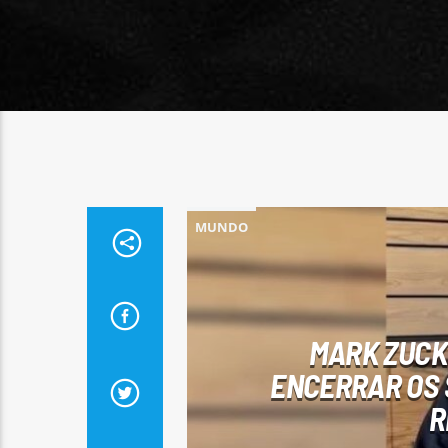
MUNDO
MARK ZUCK
ENCERRAR OS 
R