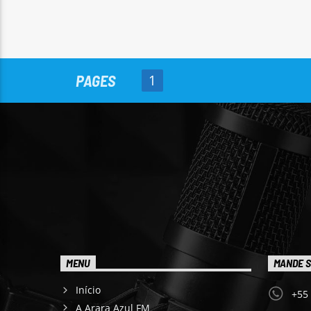
PAGES
1
MENU
MANDE S
Início
+55
A Arara Azul FM