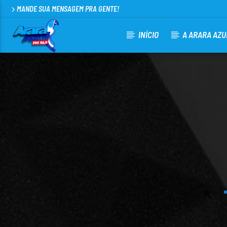
MANDE SUA MENSAGEM PRA GENTE!
INÍCIO
A ARARA AZU
CURRENT TRACK
ARARA AZUL FM 96,9
100