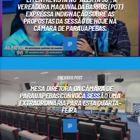
VEREADORA MAQUIVALDA BARROS (PDT)
EXPRESSA INDIGNAÇÃO SOBRE AS
PROPOSTAS DA SESSÃO DE HOJE NA
CÂMARA DE PARAUAPEBAS.
PREVIOUS POST
MESA DIRETORA DA CÂMARA DE
PARAUAPEBAS CONVOCA SESSÃO UMA
EXTRAORDINÁRIA PARA ESTA QUARTA-
FEIRA.