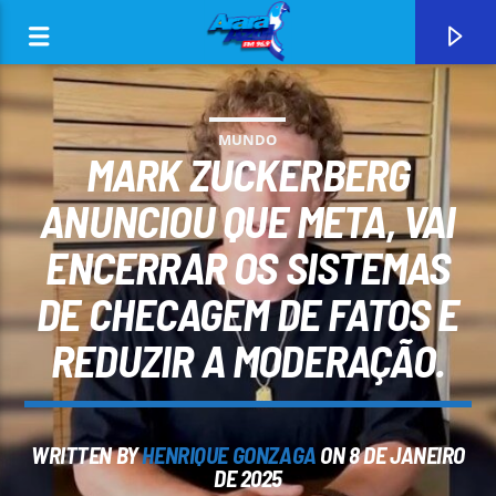
MUNDO
MARK ZUCKERBERG
ANUNCIOU QUE META, VAI
ENCERRAR OS SISTEMAS
0:00
DE CHECAGEM DE FATOS E
REDUZIR A MODERAÇÃO.
CURRENT TRACK
WRITTEN BY
HENRIQUE GONZAGA
ON 8 DE JANEIRO
ARARA AZUL FM 96,9
DE 2025