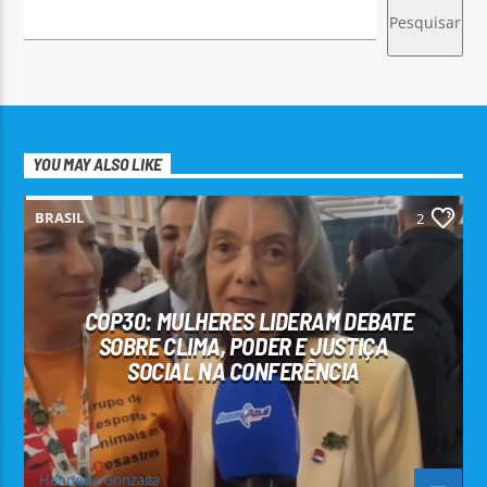
Pesquisar
YOU MAY ALSO LIKE
BRASIL
2
COP30: MULHERES LIDERAM DEBATE
SOBRE CLIMA, PODER E JUSTIÇA
SOCIAL NA CONFERÊNCIA
Henrique Gonzaga