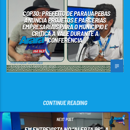
COP30: PREFEITO DE PARAUAPEBAS
ANUNCIA PROJETOS E PARCERIAS
EMPRESARIAIS PARA O MUNICÍPIO E
CRITICA A VALE DURANTE A
CONFERÊNCIA
Henrique Gonzaga
13 DE NOVEMBRO DE 2025
CONTINUE READING
NEXT POST
EM ENTREVISTA NO “ALERTA 96”, A