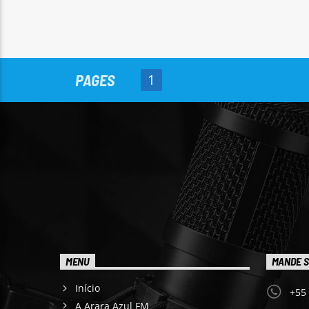
PAGES
1
MENU
MANDE S
Início
+55
A Arara Azul FM