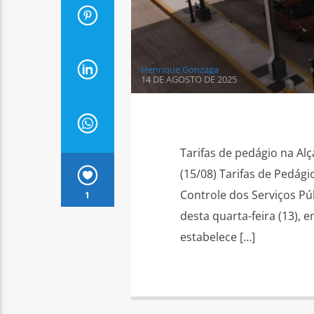
Henrique Gonzaga
14 DE AGOSTO DE 2025
Tarifas de pedágio na Alç
(15/08) Tarifas de Pedág
Controle dos Serviços Púb
1
desta quarta-feira (13), 
estabelece […]