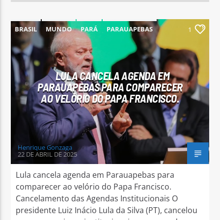
BRASIL
MUNDO
PARÁ
PARAUAPEBAS
1
LULA CANCELA AGENDA EM
PARAUAPEBAS PARA COMPARECER
AO VELÓRIO DO PAPA FRANCISCO.
Henrique Gonzaga
22 DE ABRIL DE 2025
Lula cancela agenda em Parauapebas para
comparecer ao velório do Papa Francisco.
Cancelamento das Agendas Institucionais O
presidente Luiz Inácio Lula da Silva (PT), cancelou