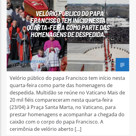
VELÓRIO PÚBLICO DO PAPA
FRANCISCO TEM INÍCIO NESTA
QUARTA-FEIRA COMO PARTE DAS
HOMENAGENS DE DESPEDIDA.
Arara Azul FM
Henrique Gonzaga
23 DE ABRIL DE 2025
Velório público do papa Francisco tem início nesta
quarta-feira como parte das homenagens de
despedida. Multidão se reúne no Vaticano Mais de
20 mil fiéis compareceram nesta quarta-feira
(23/04) à Praça Santa Marta, no Vaticano, para
prestar homenagens e acompanhar a chegada do
caixão com o corpo do papa Francisco. A
cerimônia de velório aberto […]