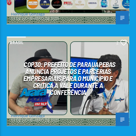
Henrique Gonzaga
13 DE NOVEMBRO DE 2025
BRASIL
2
COP30: PREFEITO DE PARAUAPEBAS
ANUNCIA PROJETOS E PARCERIAS
EMPRESARIAIS PARA O MUNICÍPIO E
CRITICA A VALE DURANTE A
CONFERÊNCIA
Henrique Gonzaga
13 DE NOVEMBRO DE 2025