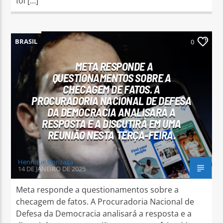
foi […]
BRASIL
0
META RESPONDE A
QUESTIONAMENTOS SOBRE A
CHECAGEM DE FATOS. A
PROCURADORIA NACIONAL DE DEFESA
DA DEMOCRACIA ANALISARÁ A
RESPOSTA E A DISCUTIRÁ EM UMA
REUNIÃO NESTA TERÇA-FEIRA.
Henrique Gonzaga
14 DE JANEIRO DE 2025
Meta responde a questionamentos sobre a
checagem de fatos. A Procuradoria Nacional de
Defesa da Democracia analisará a resposta e a