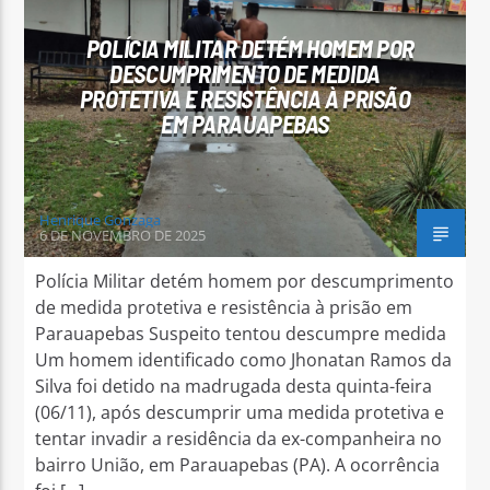
POLÍCIA MILITAR DETÉM HOMEM POR
DESCUMPRIMENTO DE MEDIDA
PROTETIVA E RESISTÊNCIA À PRISÃO
EM PARAUAPEBAS
Arara Azul FM
Henrique Gonzaga
6 DE NOVEMBRO DE 2025
Polícia Militar detém homem por descumprimento
de medida protetiva e resistência à prisão em
Parauapebas Suspeito tentou descumpre medida
Um homem identificado como Jhonatan Ramos da
Silva foi detido na madrugada desta quinta-feira
(06/11), após descumprir uma medida protetiva e
tentar invadir a residência da ex-companheira no
bairro União, em Parauapebas (PA). A ocorrência