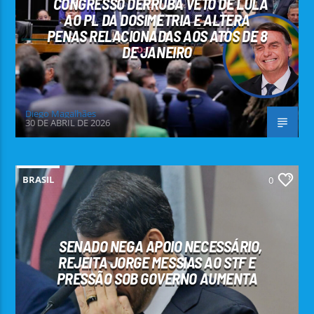
CONGRESSO DERRUBA VETO DE LULA
AO PL DA DOSIMETRIA E ALTERA
PENAS RELACIONADAS AOS ATOS DE 8
DE JANEIRO
Diego Magalhães
30 DE ABRIL DE 2026
BRASIL
0
SENADO NEGA APOIO NECESSÁRIO,
REJEITA JORGE MESSIAS AO STF E
PRESSÃO SOB GOVERNO AUMENTA