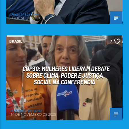
Diego Magalhães
30 DE ABRIL DE 2026
BRASIL
2
COP30: MULHERES LIDERAM DEBATE
SOBRE CLIMA, PODER E JUSTIÇA
SOCIAL NA CONFERÊNCIA
Henrique Gonzaga
14 DE NOVEMBRO DE 2025