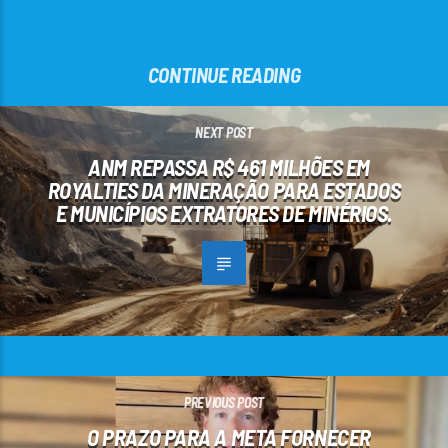
CONTINUE READING
NEXT POST
ANM REPASSA R$ 461 MILHÕES EM
ROYALTIES DA MINERAÇÃO PARA ESTADOS
E MUNICÍPIOS EXTRATORES DE MINÉRIOS.
PREVIOUS POST
O PRAZO PARA A META FORNECER