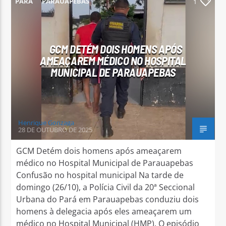
PARÁ
PARAUAPEBAS
1
GCM DETÉM DOIS HOMENS APÓS
AMEAÇAREM MÉDICO NO HOSPITAL
Arara Azul FM
MUNICIPAL DE PARAUAPEBAS
Henrique Gonzaga
28 DE OUTUBRO DE 2025
GCM Detém dois homens após ameaçarem
médico no Hospital Municipal de Parauapebas
Confusão no hospital municipal Na tarde de
domingo (26/10), a Polícia Civil da 20ª Seccional
Urbana do Pará em Parauapebas conduziu dois
homens à delegacia após eles ameaçarem um
médico no Hospital Municipal (HMP). O episódio