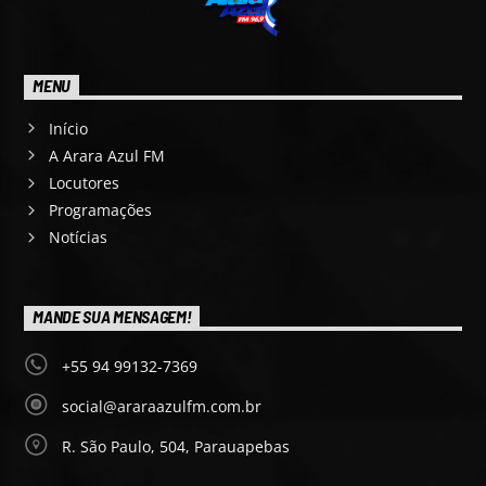
MENU
Início
A Arara Azul FM
Locutores
Programações
Notícias
MANDE SUA MENSAGEM!
+55 94 99132-7369
social@araraazulfm.com.br
R. São Paulo, 504, Parauapebas