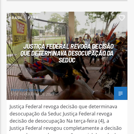
BRASIL
PARÁ
0
JUSTIÇA FEDERAL REVOGA DECISÃO
QUE DETERMINAVA DESOCUPAÇÃO DA
SEDUC
Henrique Gonzaga
5 DE FEVEREIRO DE 2025
Justiça Federal revoga decisão que determinava
desocupação da Seduc Justiça Federal revoga
decisão de desocupação Na terça-feira (4), a
Justiça Federal revogou completamente a decisão