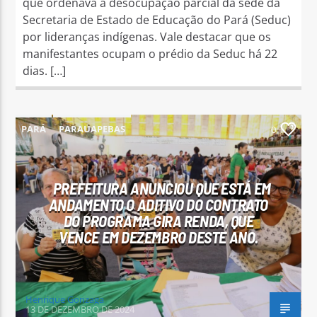
que ordenava a desocupação parcial da sede da
Secretaria de Estado de Educação do Pará (Seduc)
por lideranças indígenas. Vale destacar que os
manifestantes ocupam o prédio da Seduc há 22
dias. […]
PARÁ
PARAUAPEBAS
0
PREFEITURA ANUNCIOU QUE ESTÁ EM
ANDAMENTO O ADITIVO DO CONTRATO
DO PROGRAMA GIRA RENDA, QUE
VENCE EM DEZEMBRO DESTE ANO.
Henrique Gonzaga
13 DE DEZEMBRO DE 2024