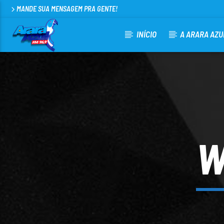
MANDE SUA MENSAGEM PRA GENTE!
INÍCIO
A ARARA AZU
CURRENT TRACK
ARARA AZUL FM 96,9
100
W