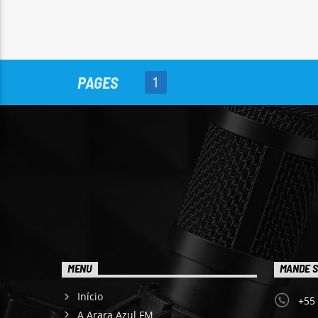
PAGES
1
MENU
MANDE S
Início
+55
A Arara Azul FM