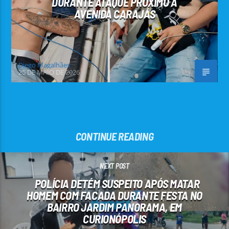
DURANTE ATAQUE PRÓXIMO À
AVENIDA CARAJÁS
Diego Magalhães
25 DE MAIO DE 2026
CONTINUE READING
NEXT POST
POLÍCIA DETÉM SUSPEITO APÓS MATAR
HOMEM COM FACADA DURANTE FESTA NO
BAIRRO JARDIM PANORAMA, EM
CURIONÓPOLIS