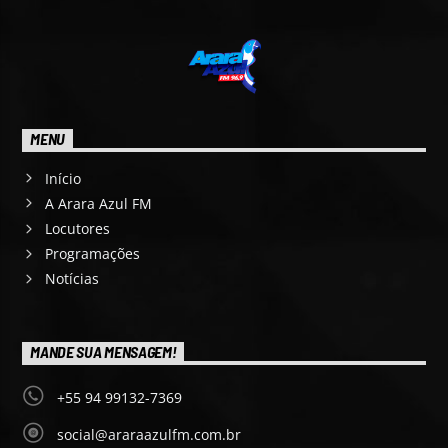
MENU
Início
A Arara Azul FM
Locutores
Programações
Notícias
MANDE SUA MENSAGEM!
+55 94 99132-7369
social@araraazulfm.com.br