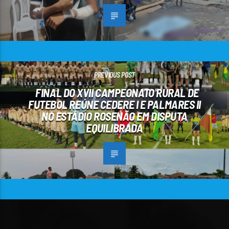
PREVIOUS POST
FINAL DO XVII CAMPEONATO RURAL DE
FUTEBOL REÚNE CEDERE I E PALMARES II
NO ESTÁDIO ROSENÃO EM DISPUTA
EQUILIBRADA