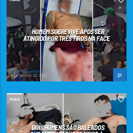
0
HOMEM SOBREVIVE APÓS SER
ATINGIDO POR TRÊS TIROS NA FACE
Diego Magalhães
5 DE JUNHO DE 2026
PARÁ
0
DOIS HOMENS SÃO BALEADOS