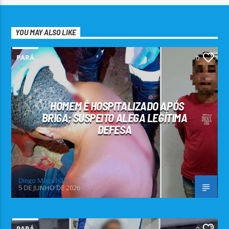
YOU MAY ALSO LIKE
PARÁ
0
HOMEM É HOSPITALIZADO APÓS
BRIGA; SUSPEITO ALEGA LEGÍTIMA
DEFESA
Diego Magalhães
5 DE JUNHO DE 2026
PARÁ