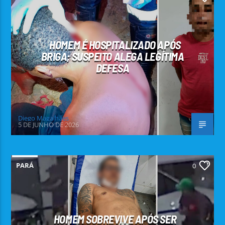
HOMEM É HOSPITALIZADO APÓS
BRIGA; SUSPEITO ALEGA LEGÍTIMA
DEFESA
Diego Magalhães
5 DE JUNHO DE 2026
PARÁ
0
HOMEM SOBREVIVE APÓS SER