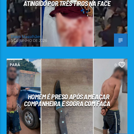
ATINGIDO POR TRÊS TIROS NA FACE
Diego Magalhães
5 DE JUNHO DE 2026
PARÁ
0
HOMEM É PRESO APÓS AMEAÇAR
COMPANHEIRA E SOGRA COM FACA