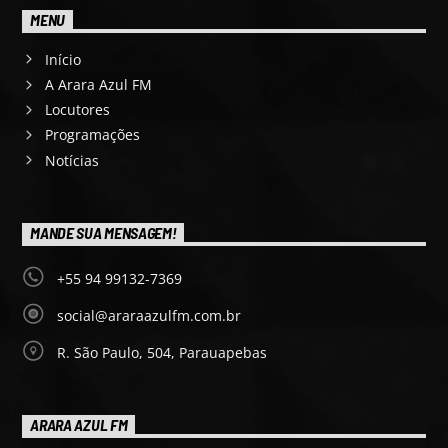
MENU
Início
A Arara Azul FM
Locutores
Programações
Notícias
MANDE SUA MENSAGEM!
+55 94 99132-7369
social@araraazulfm.com.br
R. São Paulo, 504, Parauapebas
ARARA AZUL FM